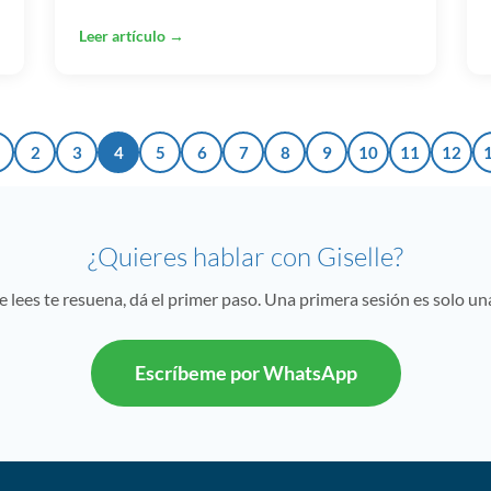
Leer artículo →
2
3
4
5
6
7
8
9
10
11
12
¿Quieres hablar con Giselle?
ue lees te resuena, dá el primer paso. Una primera sesión es solo u
Escríbeme por WhatsApp