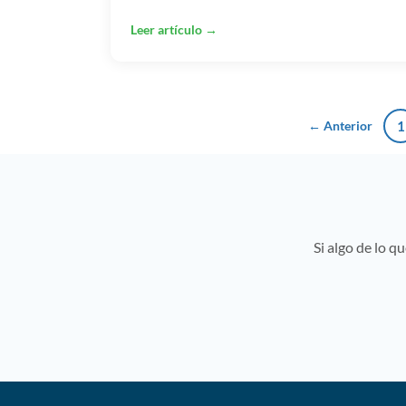
Leer artículo →
← Anterior
1
Si algo de lo q