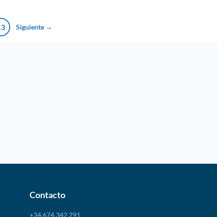
13
Siguiente →
Contacto
+34 674 342 291