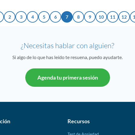
2
3
4
5
6
7
8
9
10
11
12
¿Necesitas hablar con alguien?
Si algo de lo que has leído te resuena, puedo ayudarte.
Agenda tu primera sesión
ción
Recursos
Test de Ansiedad