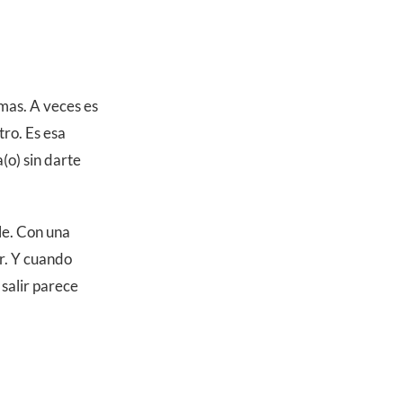
amas. A veces es
tro. Es esa
(o) sin darte
le. Con una
r. Y cuando
 salir parece