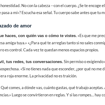
honestidad. No con la cabeza --con el cuerpo. ¿Se te encoge 
 pasa a mí»? Escucha esa señal. Tu cuerpo sabe antes que tu m
razado de amor
«Es que me preoc
que haces, con quién vas o cómo te vistes.
sa amiga tuya.» «¿Para qué te arreglas tanto si no sales conm
ro es control. Cada vez te quedan menos espacios propios.
Sin permíso o exigiendo q
vil, tus redes, tus conversaciones.
a sospechosa. «Si no tienes nada que esconder, ¿por qué no me d
era roja enorme. La privacidad no es traición.
Qué comes, a dónde vas, cuánto gastas, qué trabajo aceptas. A
cias.» Luego se convirtieron en reglas. Y si las rompes... hay 