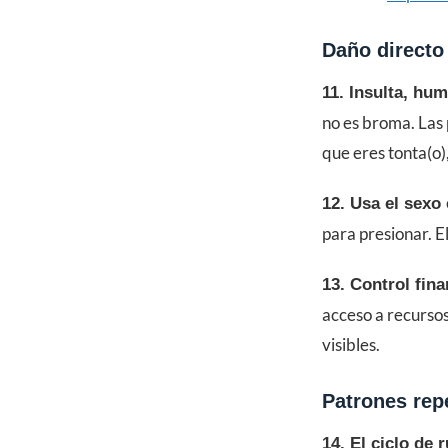
Daño directo
11. Insulta, humi
no es broma. Las
que eres tonta(o),
12. Usa el sexo
para presionar. E
13. Control fina
acceso a recurso
visibles.
Patrones repe
14. El ciclo de 