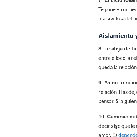
7. El ciclo ideal
Te pone en un ped
maravillosa del p
Aislamiento 
8. Te aleja de t
entre ellos o la r
queda la relació
9. Ya no te rec
relación. Has dej
pensar. Si alguie
10. Caminas so
decir algo que le
amor. Es
depende