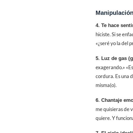
Manipulació
4. Te hace senti
hiciste. Si se en
«¿seré yo la del 
5. Luz de gas (g
exagerando.» «Eso
cordura. Es una d
misma(o).
6. Chantaje emo
me quisieras de 
quiere. Y funcion