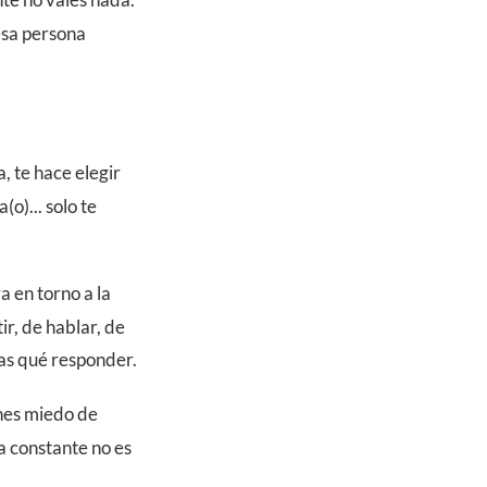
 esa persona
, te hace elegir
(o)... solo te
a en torno a la
r, de hablar, de
ías qué responder.
nes miedo de
a constante no es