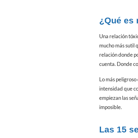
¿Qué es 
Una relación tóxic
mucho más sutil q
relación donde po
cuenta. Donde co
Lo más peligroso 
intensidad que c
empiezan las seña
imposible.
Las 15 s