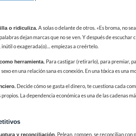
A solas o delante de otros. «Es broma, no sea
lla o ridiculiza.
 palabras dejan marcas que no se ven. Y después de escuchar c
 inútil o exagerada(o)... empiezas a creértelo.
Para castigar (retirarlo), para premiar, p
 como herramienta.
l sexo en una relación sana es conexión. En una tóxica es una 
Decide cómo se gasta el dinero, te cuestiona cada comp
nciero.
s propios. La dependencia económica es una de las cadenas má
titivos
Pelean, rompen, se reconcilian con
ruptura y reconciliación.