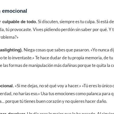
n emocional
Si discuten, siempre es tu culpa. Si está d
r culpable de todo.
fada, tú provocaste. Vives pidiendo perdón sin saber por qué. Y 
problema?»
Niega cosas que sabes que pasaron. «Yo nunca dij
aslighting).
 te lo inventaste.» Te hace dudar de tu propia memoria, de tu
e las formas de manipulación más dañinas porque te quita la co
«Si me dejas, no sé qué voy a hacer.» «Tú eres lo único 
cional.
verdad, no harías eso.» Usa tus emociones como palanca para q
a... porque tú tienes buen corazón y no quieres hacer daño.
Un día eres lo mejor que le ha pasado. Al siguie