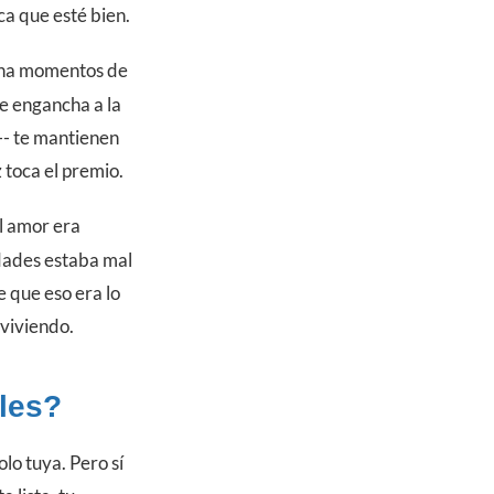
ca que esté bien.
erna momentos de
e engancha a la
-- te mantienen
toca el premio.
el amor era
dades estaba mal
e que eso era lo
 viviendo.
les?
lo tuya. Pero sí