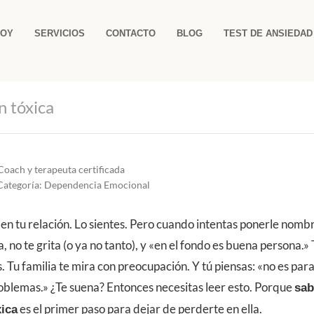
SOY
SERVICIOS
CONTACTO
BLOG
TEST DE ANSIEDAD
n tóxica
Coach y terapeuta certificada
· Categoría: Dependencia Emocional
 en tu relación. Lo sientes. Pero cuando intentas ponerle nombr
, no te grita (o ya no tanto), y «en el fondo es buena persona.»
. Tu familia te mira con preocupación. Y tú piensas: «no es para
oblemas.» ¿Te suena? Entonces necesitas leer esto. Porque
sab
es el primer paso para dejar de perderte en ella.
xica