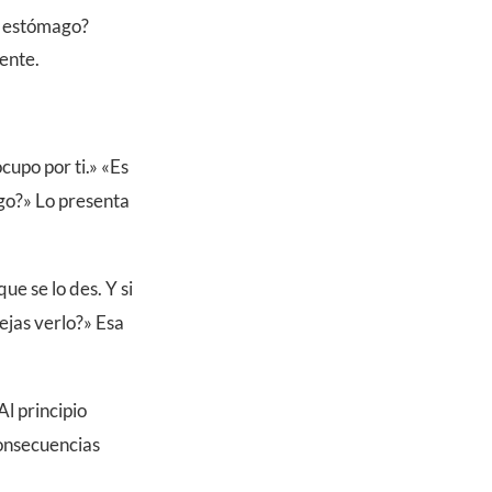
el estómago?
ente.
upo por ti.» «Es
igo?» Lo presenta
ue se lo des. Y si
ejas verlo?» Esa
l principio
consecuencias