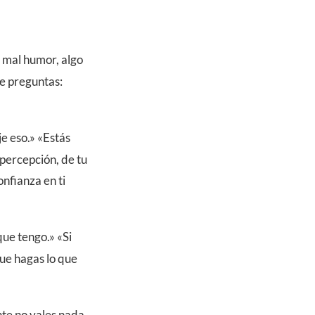
e mal humor, algo
te preguntas:
e eso.» «Estás
 percepción, de tu
nfianza en ti
que tengo.» «Si
ue hagas lo que
nte no vales nada.