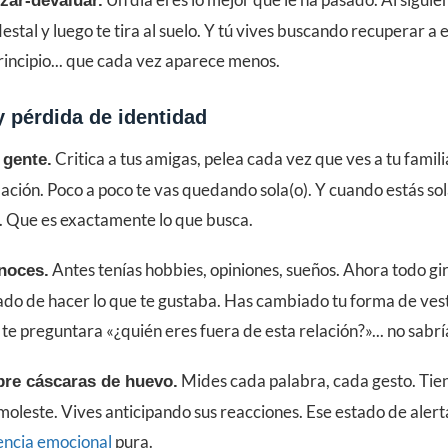
izar-devaluar.
estal y luego te tira al suelo. Y tú vives buscando recuperar a
rincipio... que cada vez aparece menos.
y pérdida de identidad
Critica a tus amigas, pelea cada vez que ves a tu familia
u gente.
elación. Poco a poco te vas quedando sola(o). Y cuando estás sola
n. Que es exactamente lo que busca.
Antes tenías hobbies, opiniones, sueños. Ahora todo gir
onoces.
ado de hacer lo que te gustaba. Has cambiado tu forma de vesti
n te preguntara «¿quién eres fuera de esta relación?»... no sabr
Mides cada palabra, cada gesto. Tie
bre cáscaras de huevo.
 moleste. Vives anticipando sus reacciones. Ese estado de alert
ncia emocional
pura.