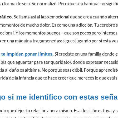
su forma de ser.» Se normalizó. Pero que sea habitual no signifi
Se llama así al lazo emocional que se crea cuando alt
mático.
omentos de mucho dolor. Es como una adicción. Tu cerebro s
cional. Y los momentos buenos --que son pocos pero intensos
en una máquina tragamonedas: sigues jugando por si esta vez 
Si creciste en una familia donde 
 te impiden poner límites
.
abía que aguantar para ser querida(o), donde expresar necesi
ncia al daño es altísima. No porque seas débil. Porque aprendist
rida de la infancia que te hace creer que mereces lo que estás
 si me identifico con estas seña
ndo que dejes tu relación ahora mismo. Esa decisión es tuya y so