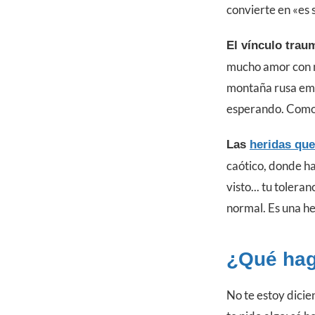
convierte en «es 
El vínculo trau
mucho amor con m
montaña rusa emo
esperando. Como 
Las
heridas que
caótico, donde h
visto... tu tolera
normal. Es una he
¿Qué hago
No te estoy dicie