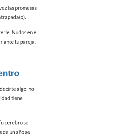
 vez las promesas
atrapada(o).
erle. Nudos en el
 ante tu pareja,
entro
decirte algo: no
ridad tiene
Tu cerebro se
s de un año se