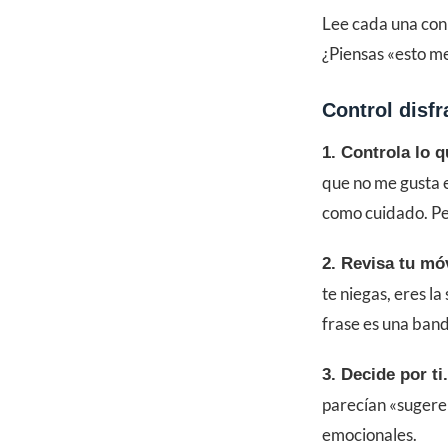
Lee cada una con 
¿Piensas «esto me
Control disf
1. Controla lo 
que no me gusta e
como cuidado. Pe
2. Revisa tu mó
te niegas, eres l
frase es una band
3. Decide por ti.
parecían «sugeren
emocionales.