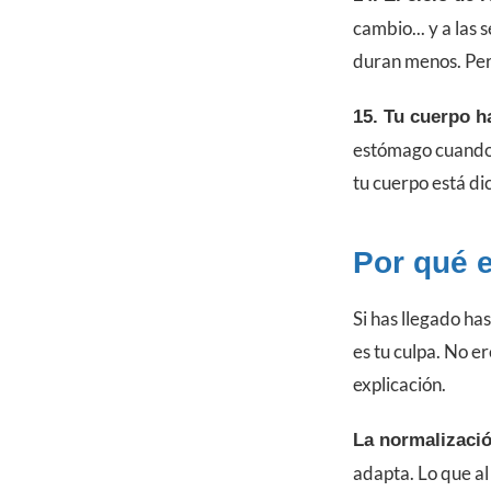
cambio... y a las
duran menos. Pero
15. Tu cuerpo ha
estómago cuando 
tu cuerpo está di
Por qué e
Si has llegado has
es tu culpa. No er
explicación.
La normalizació
adapta. Lo que al